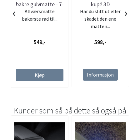
bakre gulvmatte - 7-
kupé 3D
‹
›
Allværsmatte
Har du slitt ut eller
seter
allværsmatter XPE -
bakerste rad til...
skadet den ene
o
Kun passasjer ...
matten...
549,-
598,-
Informasjon
Kjøp
Kunder som så på dette så også på