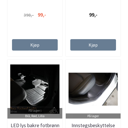
99,-
99,-
398,-
Kjøp
Kjøp
På lager i
Blå, Rød, Lilla
På lager
LED lys bakre fotbrønn
Innstegsbeskyttelse