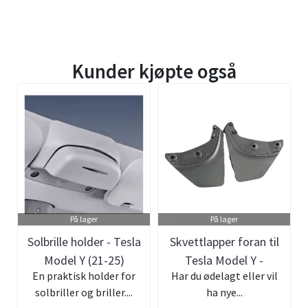
Kunder kjøpte også
På lager
På lager
Solbrille holder - Tesla
Skvettlapper foran til
Model Y (21-25)
Tesla Model Y -
En praktisk holder for
Har du ødelagt eller vil
Orginalt de...
solbriller og briller....
ha nye...