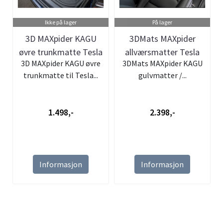
Ikke på lager
På lager
3D MAXpider KAGU
3DMats MAXpider
øvre trunkmatte Tesla
allværsmatter Tesla
3D MAXpider KAGU øvre
3DMats MAXpider KAGU
Model Y
Model Y (21-24...
trunkmatte til Tesla...
gulvmatter /...
1.498,-
2.398,-
Informasjon
Informasjon