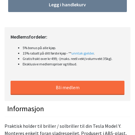
Legg i handlekurv
Medlemsfordeler:
5% bonus på alle kjøp.
15% rabatt på ditt første kjøp - **
unntak gjelder
.
Gratis frakt over kr 499,- (maks. reell vekt/volumvekt 35kg).
Eksklusive medlemspriser og tilbud.
Bli medlem
Informasjon
Praktisk holder til briller / solbriller til din Tesla Model Y.
Monteres enkelt foran sladrespeilet. Produsert i ABS-plast,