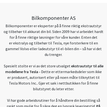
Bilkomponenter AS
Bilkomponenter er eksperter på å finne riktig ekstrautstyr
og tilbehør til akkurat din bil. Siden 2009 har vi arbeidet hardt
for å finne riktige løsninger for våre kunder. Enten det
er ekstralys og tilbehør til Tesla, nye forsterkere til en
gammel Volvo eller ladeutstyr til el-bilen din – så har vi det
du trenger.
Spesielt stolte er vi av det store utvalget
ekstrautstyr til alle
modellene fra Tesla
-
Dette er ettermarkedsdeler som ikke
er produsert, autorisert eller på noen måte tilknyttet til
Tesla Motors Inc.
.
Gjør et søk i nettbutikken for å finne
bilutstyret du leter etter.
Vi har gode arbeidsrutiner for å håndtere din bestilling så
raskt som mulig for å sikre deg en lynrask leveringstid.
På