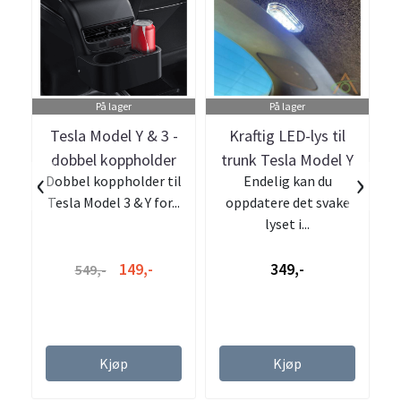
På lager
På lager
Tesla Model Y & 3 -
Kraftig LED-lys til
dobbel koppholder
trunk Tesla Model Y
K
‹
›
Dobbel koppholder til
Endelig kan du
baksete
b
Tesla Model 3 & Y for...
oppdatere det svake
b
lyset i...
149,-
349,-
549,-
Kjøp
Kjøp