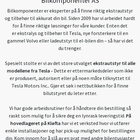
Bilkomponenter AS
Bilkomponenter er eksperter på å finne riktig ekstrautstyr
og tilbehør til akkurat din bil. Siden 2009 har vi arbeidet hardt
for å finne riktige løsninger for våre kunder. Enten det
er ekstralys og tilbehør til Tesla, nye forsterkere til en
gammel Volvo eller ladeutstyr til el-bilen din – så har vi det
du trenger.
Spesielt stolte er vi av det store utvalget
ekstrautstyr til alle
modellene fra Tesla
-
Dette er ettermarkedsdeler som ikke
er produsert, autorisert eller på noen måte tilknyttet til
Tesla Motors Inc.
.
Gjør et søk i nettbutikken for å finne
bilutstyret du leter etter.
Vi har gode arbeidsrutiner for å håndtere din bestilling så
raskt som mulig for å sikre deg en lynrask leveringstid.
På
hovedlageret på Kløfta
har vi et verksted hvor vi utfører
enkle installasjoner og har pick-up mulighet for bestillingen
din. Kom innom for å slå av en prat med andre bilentusiaster