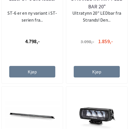
BAR 20"
ST-6 er en ny variant i ST-
Ultratynn 20" LEDbar fra
serien fra...
Strands! Den...
4.798,-
1.859,-
3.098,-
Kjøp
Kjøp