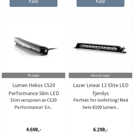
Kjøp
Kjøp
På lager
Ikke på lager
Lumen Helios CS20
Lazer Linear 12 Elite LED
Performance Slim LED
fjernlys
Slim versjonen av CS20
Perfekt for innfelling! Med
ledbar
Performance! En...
hele 8100 lumen...
4.698,-
6.298,-