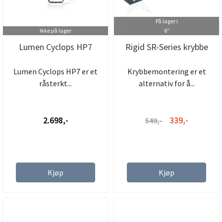
På lager i
Ikke på lager
6"
Lumen Cyclops HP7
Rigid SR-Series krybbe
Lumen Cyclops HP7 er et
Krybbemontering er et
råsterkt...
alternativ for å...
2.698,-
339,-
549,-
Kjøp
Kjøp