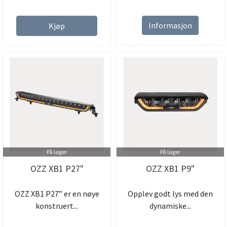
Informasjon
Kjøp
På lager
På lager
OZZ XB1 P27"
OZZ XB1 P9"
OZZ XB1 P27” er en nøye
Opplev godt lys med den
konstruert...
dynamiske...