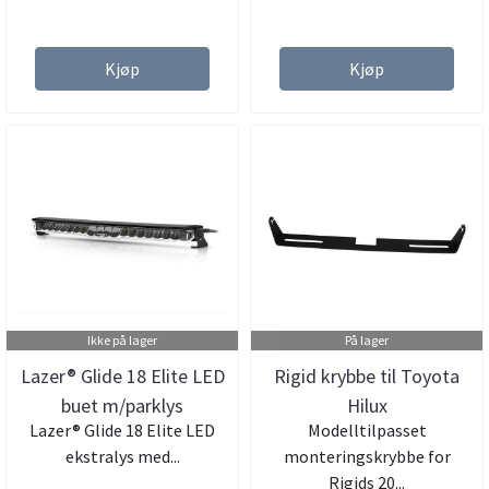
Kjøp
Kjøp
Ikke på lager
På lager
Lazer® Glide 18 Elite LED
Rigid krybbe til Toyota
buet m/parklys
Hilux
Lazer® Glide 18 Elite LED
Modelltilpasset
ekstralys med...
monteringskrybbe for
Rigids 20...