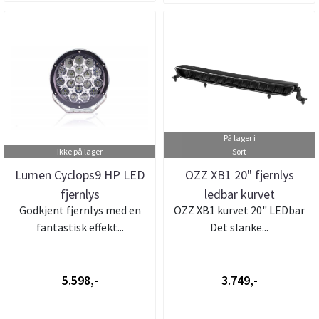
På lager i
Ikke på lager
Sort
Lumen Cyclops9 HP LED
OZZ XB1 20" fjernlys
fjernlys
ledbar kurvet
Godkjent fjernlys med en
OZZ XB1 kurvet 20" LEDbar
u/posisjonslys ...
fantastisk effekt...
Det slanke...
5.598,-
3.749,-