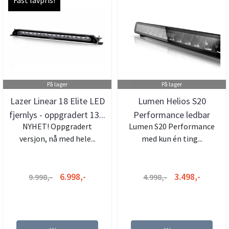
På lager
På lager
Lazer Linear 18 Elite LED
Lumen Helios S20
fjernlys - oppgradert 13...
Performance ledbar
NYHET! Oppgradert
Lumen S20 Performance
versjon, nå med hele...
med kun én ting...
6.998,-
3.498,-
9.998,-
4.998,-