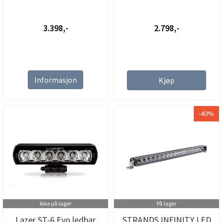
3.398,-
2.798,-
Informasjon
Kjøp
-40%
Ikke på lager
På lager
Lazer ST-6 Evo ledbar
STRANDS INFINITY LED