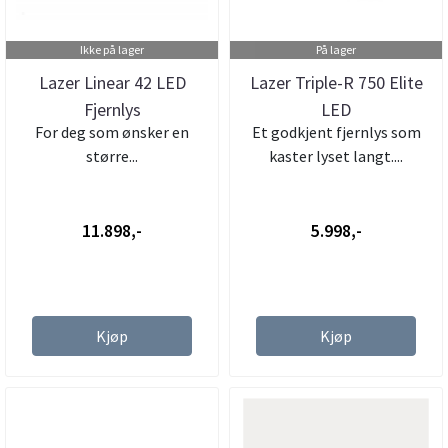
Ikke på lager
På lager
Lazer Linear 42 LED
Lazer Triple-R 750 Elite
Fjernlys
LED
For deg som ønsker en
Et godkjent fjernlys som
større...
kaster lyset langt....
11.898,-
5.998,-
Kjøp
Kjøp