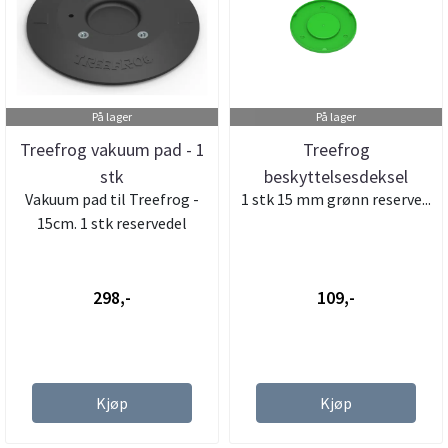
På lager
På lager
Treefrog vakuum pad - 1
Treefrog
stk
beskyttelsesdeksel
Vakuum pad til Treefrog -
1 stk 15 mm grønn reserve...
vakuum pad - 1stk
15cm. 1 stk reservedel
298,-
109,-
Kjøp
Kjøp