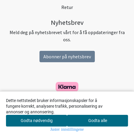
Retur
Nyhetsbrev
Meld deg på nyhetsbrevet vårt for å få oppdateringer fra
oss.
Abonner på nyhetsbrev
Dette nettstedet bruker informasjonskapsler for å
fungere korrekt, analysere trafikk, personalisering av
annonser og annonsering.
Godta nødvendig
Godta alle
0
Juster innstillingene
Hjem
Meny
Handlekurv
Søk
Konto