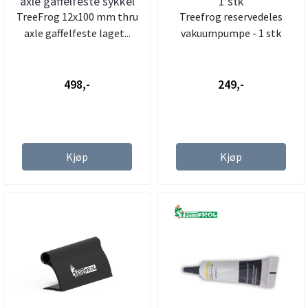
axle gaffelfeste sykkel
1 stk
TreeFrog 12x100 mm thru
Treefrog reservedeles
axle gaffelfeste laget...
vakuumpumpe - 1 stk
498,-
249,-
Kjøp
Kjøp