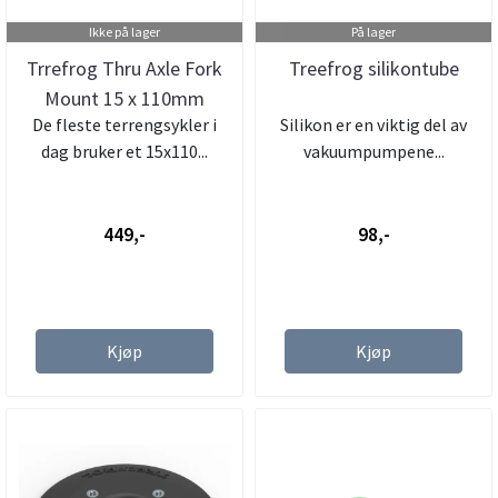
Ikke på lager
På lager
Trrefrog Thru Axle Fork
Treefrog silikontube
Mount 15 x 110mm
De fleste terrengsykler i
Silikon er en viktig del av
dag bruker et 15x110...
vakuumpumpene...
449,-
98,-
Kjøp
Kjøp