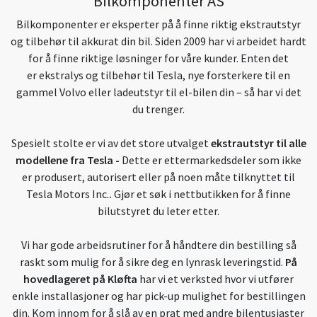
Bilkomponenter AS
Bilkomponenter er eksperter på å finne riktig ekstrautstyr
og tilbehør til akkurat din bil. Siden 2009 har vi arbeidet hardt
for å finne riktige løsninger for våre kunder. Enten det
er ekstralys og tilbehør til Tesla, nye forsterkere til en
gammel Volvo eller ladeutstyr til el-bilen din – så har vi det
du trenger.
Spesielt stolte er vi av det store utvalget
ekstrautstyr til alle
modellene fra Tesla
-
Dette er ettermarkedsdeler som ikke
er produsert, autorisert eller på noen måte tilknyttet til
Tesla Motors Inc.
.
Gjør et søk i nettbutikken for å finne
bilutstyret du leter etter.
Vi har gode arbeidsrutiner for å håndtere din bestilling så
raskt som mulig for å sikre deg en lynrask leveringstid.
På
hovedlageret på Kløfta
har vi et verksted hvor vi utfører
enkle installasjoner og har pick-up mulighet for bestillingen
din. Kom innom for å slå av en prat med andre bilentusiaster