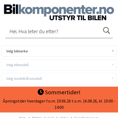
Velg bilmerke
Velg bilmodell
Velg modell/årsmodell
Sommertider!
Åpningstider hverdager f.o.m. 19.06.26 t.o.m. 16.08.26, kl. 10:00 -
14:00
Hjem
Bilpleie
Vask
Utstyr
Sprayflasker m.m.