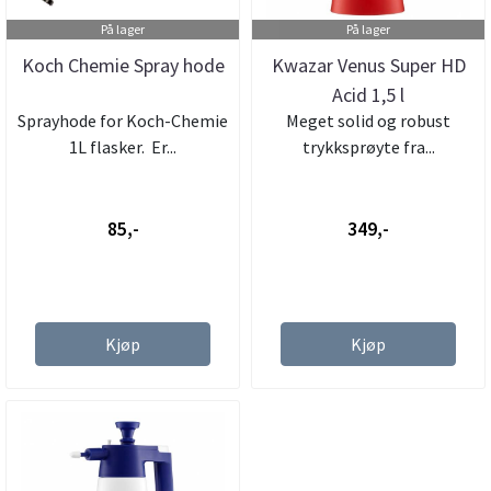
På lager
På lager
Koch Chemie Spray hode
Kwazar Venus Super HD
Acid 1,5 l
Sprayhode for Koch-Chemie
Meget solid og robust
1L flasker. Er...
trykksprøyte fra...
85,-
349,-
Kjøp
Kjøp