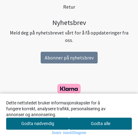
Retur
Nyhetsbrev
Meld deg på nyhetsbrevet vårt for å få oppdateringer fra
oss.
Abonner på nyhetsbrev
Dette nettstedet bruker informasjonskapsler for å
fungere korrekt, analysere trafikk, personalisering av
annonser og annonsering.
Godta nødvendig
Godta alle
0
Juster innstillingene
Hjem
Meny
Handlekurv
Søk
Konto