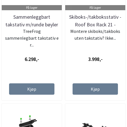
På lager
På lager
Sammenleggbart
Skiboks-/takboksstativ -
takstativ m/runde bøyler
Roof Box Rack 21 -
TreeFrog
Montere skiboks/takboks
- Treefrog
Treefr...
sammenlegbart takstativ e
uten takstativ? Ikke...
r...
6.298,-
3.998,-
Kjøp
Kjøp