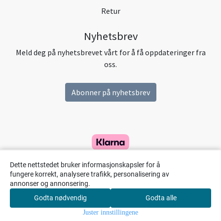
Retur
Nyhetsbrev
Meld deg på nyhetsbrevet vårt for å få oppdateringer fra
oss.
Abonner på nyhetsbrev
Dette nettstedet bruker informasjonskapsler for å
fungere korrekt, analysere trafikk, personalisering av
annonser og annonsering.
Godta nødvendig
Godta alle
0
Juster innstillingene
Hjem
Meny
Handlekurv
Søk
Konto