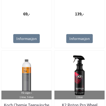
69,-
139,-
Informasjon
Informasjon
På lager i
På lager i
1 liter, 5 liter
1 liter
Koch Chemie Teerwäsche
K2 Roton Pro Wheel