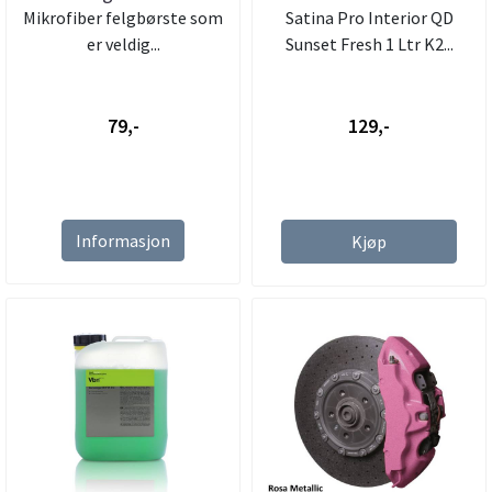
Mikrofiber felgbørste som
Satina Pro Interior QD
er veldig...
Sunset Fresh 1 Ltr K2...
79,-
129,-
Informasjon
Kjøp