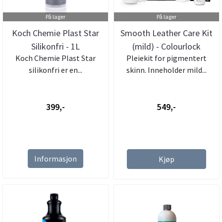
På lager
På lager
Koch Chemie Plast Star
Smooth Leather Care Kit
Silikonfri - 1L
(mild) - Colourlock
Koch Chemie Plast Star
Pleiekit for pigmentert
silikonfri er en...
skinn. Inneholder mild...
399,-
549,-
Informasjon
Kjøp