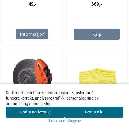
49,-
569,-
Informasjon
Kjøp
Dette nettstedet bruker informasjonskapsler for å
fungere korrekt, analysere trafikk, personalisering av
annonser og annonsering.
På lager
Ikke på lager
Godta nødvendig
Godta alle
0
Foliatec caliperlakksett -
The Rag Company
Juster innstillingene
Flame orange
Edgeless 300 - Gul - 10pk
Hjem
Meny
Handlekurv
Søk
Konto