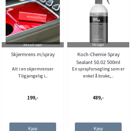
Ikke på lager
På lager
Skjermrens m/spray
Koch-Chemie Spray
Sealant S0.02 500ml
Alt i en skjermrenser
En sprayforsegling som er
Sprayforseg...
Tilgjengelig i...
enkel å bruke,...
199,-
489,-
Kjøp
Kjøp