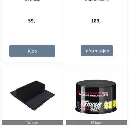
59,-
189,-
Informasjon
Kjøp
På lager
På lager