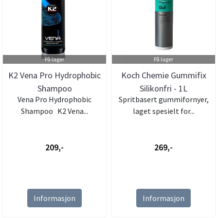
På lager
På lager
K2 Vena Pro Hydrophobic
Koch Chemie Gummifix
Shampoo
Silikonfri - 1L
Vena Pro Hydrophobic
Spritbasert gummifornyer,
Shampoo K2 Vena...
laget spesielt for...
209,-
269,-
Informasjon
Informasjon