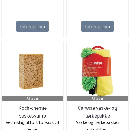
Informasjon
Informasjon
På lager
På lager
Koch-chemie
Carwise vaske- og
vaskesvamp
tørkepakke
Ved riktig utført forvask vil
Vaske og tørkepakke i
denne...
mikrofiber....