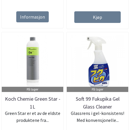
Informasjon
Kjøp
På lager
På lager
Koch Chemie Green Star -
Soft 99 Fukupika Gel
1L
Glass Cleaner
Green Star er et av de eldste
Glassrens i gel-konsistens!
produktene fra...
Med konvensjonelle...