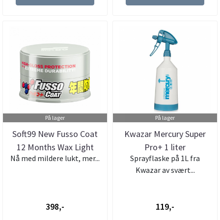
På lager
På lager
Soft99 New Fusso Coat
Kwazar Mercury Super
12 Months Wax Light
Pro+ 1 liter
Nå med mildere lukt, mer...
Sprayflaske på 1L fra
Kwazar av svært...
398,-
119,-