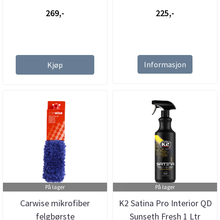
269,-
225,-
Informasjon
Kjøp
På lager
På lager
Carwise mikrofiber
K2 Satina Pro Interior QD
felgbørste
Sunseth Fresh 1 Ltr