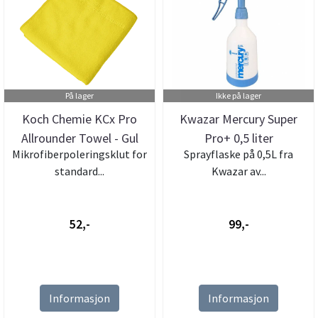
På lager
Ikke på lager
Koch Chemie KCx Pro
Kwazar Mercury Super
Allrounder Towel - Gul
Pro+ 0,5 liter
Mikrofiberpoleringsklut for
Sprayflaske på 0,5L fra
standard...
Kwazar av...
52,-
99,-
Informasjon
Informasjon