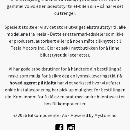
gammel Volvo eller ladeutstyr til el-bilen din – så har vi det
du trenger.
Spesielt stolte er vi av det store utvalget
ekstrautstyr til alle
modellene fra Tesla
-
Dette er ettermarkedsdeler som ikke
er produsert, autorisert eller på noen måte tilknyttet til
Tesla Motors Inc.
.
Gjør et søk i nettbutikken for å finne
bilutstyret du leter etter.
Vi har gode arbeidsrutiner for å håndtere din bestilling så
raskt som mulig for å sikre deg en lynrask leveringstid.
På
hovedlageret på Kløfta
har vi et verksted hvor vi utfører
enkle installasjoner og har pick-up mulighet for bestillingen
din. Kom innom for å slå av en prat med andre bilentusiaster
hos Bilkomponenter.
© 2026 Bilkomponenter AS - Powered by
Mystore.no