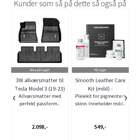
Kunder som så på dette så også på
Ikke på lager
På lager
3W allværsmatter til
Smooth Leather Care
Tesla Model 3 (19-23)
Kit (mild) -
A
‹
›
Allværsmatter med
Pleiekit for pigmentert
Colourlock
perfekt passform...
skinn. Inneholder mild...
2.098,-
549,-