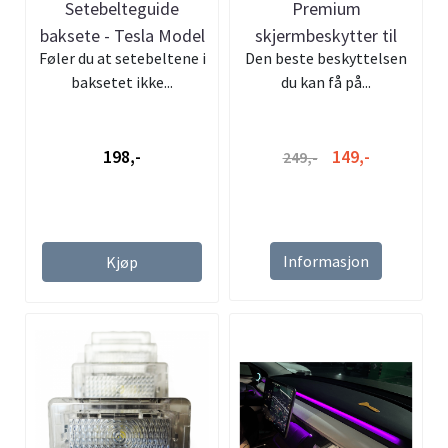
Setebelteguide
Premium
baksete - Tesla Model
skjermbeskytter til
Føler du at setebeltene i
Den beste beskyttelsen
Y
Tesla Model 3 Y -
baksetet ikke...
du kan få på...
herd...
198,-
149,-
249,-
Informasjon
Kjøp