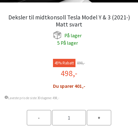
Deksler til midtkonsoll Tesla Model Y & 3 (2021-)
Matt svart
På lager
5 På lager
45% Rabatt
898,-
498,-
Du sparer 401,-
Laveste pris de siste 30 dagene: 498,-