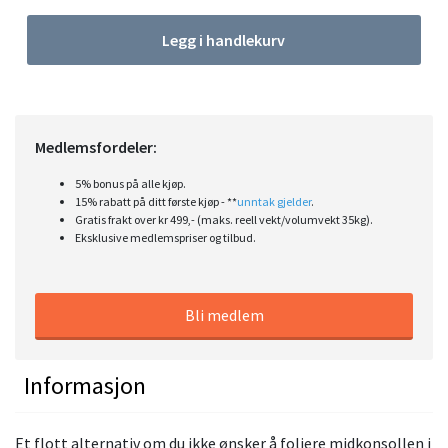
Legg i handlekurv
Medlemsfordeler:
5% bonus på alle kjøp.
15% rabatt på ditt første kjøp - **
unntak gjelder
.
Gratis frakt over kr 499,- (maks. reell vekt/volumvekt 35kg).
Eksklusive medlemspriser og tilbud.
Bli medlem
Informasjon
Et flott alternativ om du ikke ønsker å foliere midkonsollen i