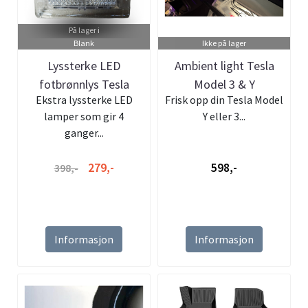
På lager i
Blank
Ikke på lager
Lyssterke LED
Ambient light Tesla
fotbrønnlys Tesla
Model 3 & Y
Ekstra lyssterke LED
Frisk opp din Tesla Model
Model 3 & Y - 2-pa...
lamper som gir 4
Y eller 3...
ganger...
279,-
598,-
398,-
Informasjon
Informasjon