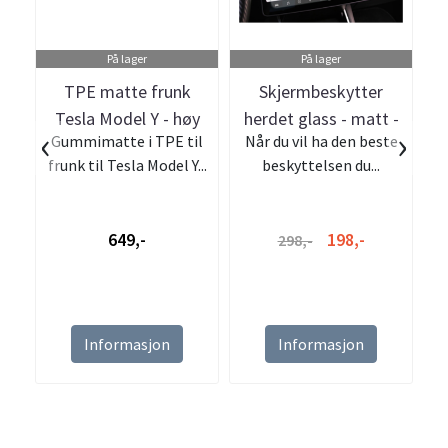
På lager
På lager
TPE matte frunk
Skjermbeskytter
K
Tesla Model Y - høy
herdet glass - matt -
‹
›
Gummimatte i TPE til
Når du vil ha den beste
kant
Tesla Model 3 & Y
frunk til Tesla Model Y...
beskyttelsen du...
649,-
198,-
298,-
Informasjon
Informasjon