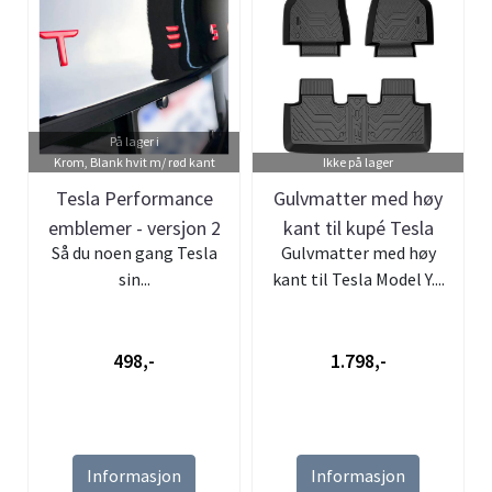
På lager i
Krom, Blank hvit m/ rød kant
Ikke på lager
Tesla Performance
Gulvmatter med høy
emblemer - versjon 2
kant til kupé Tesla
Så du noen gang Tesla
Gulvmatter med høy
Model Y
sin...
kant til Tesla Model Y....
498,-
1.798,-
Informasjon
Informasjon