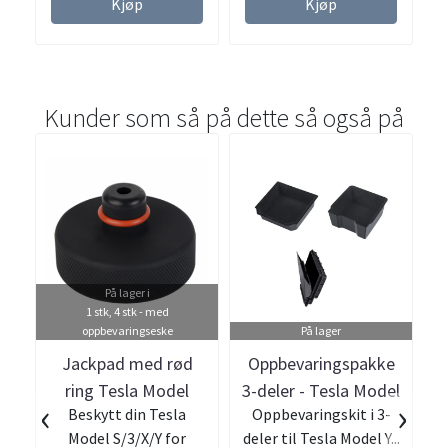
Kjøp
Kjøp
Kunder som så på dette så også på
På lager i
1 stk, 4 stk - med
oppbevaringseske
På lager
Jackpad med rød
Oppbevaringspakke
ring Tesla Model
3-deler - Tesla Model
T
‹
›
Beskytt din Tesla
Oppbevaringskit i 3-
S/3/X/Y
3 og Y
Model S/3/X/Y for
deler til Tesla Model Y...