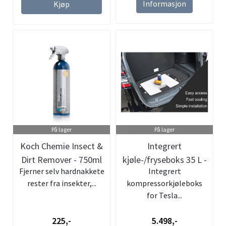
Informasjon
Kjøp
På lager
På lager
Koch Chemie Insect &
Integrert
Dirt Remover - 750ml
kjøle-/fryseboks 35 L -
Fjerner selv hardnakkete
Integrert
Tesla Model Y
rester fra insekter,...
kompressorkjøleboks
for Tesla...
225,-
5.498,-