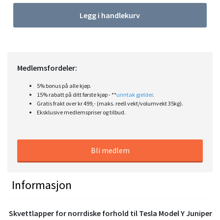
Legg i handlekurv
Medlemsfordeler:
5% bonus på alle kjøp.
15% rabatt på ditt første kjøp - **
unntak gjelder
.
Gratis frakt over kr 499,- (maks. reell vekt/volumvekt 35kg).
Eksklusive medlemspriser og tilbud.
Bli medlem
Informasjon
Skvettlapper for norrdiske forhold til Tesla Model Y Juniper