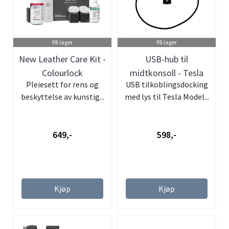
På lager
På lager
New Leather Care Kit -
USB-hub til
Colourlock
midtkonsoll - Tesla
Pleiesett for rens og
USB tilkoblingsdocking
Model 3 & Y
beskyttelse av kunstig...
med lys til Tesla Model...
649,-
598,-
Kjøp
Kjøp