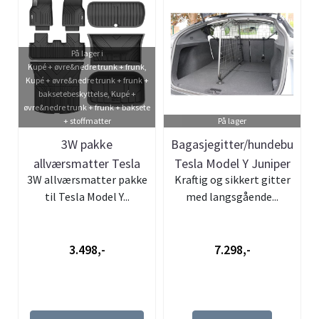
På lager i
Kupé + øvre&nedre trunk + frunk,
Kupé + øvre&nedre trunk + frunk +
baksetebeskyttelse, Kupé +
øvre&nedre trunk + frunk + baksete
+ stoffmatter
På lager
3W pakke
Bagasjegitter/hundebur
allværsmatter Tesla
Tesla Model Y Juniper
3W allværsmatter pakke
Kraftig og sikkert gitter
Model Y Juniper
til Tesla Model Y...
med langsgående...
3.498,-
7.298,-