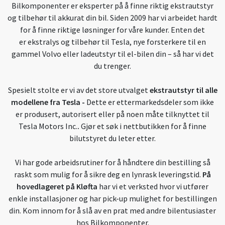
Bilkomponenter er eksperter på å finne riktig ekstrautstyr
og tilbehør til akkurat din bil. Siden 2009 har vi arbeidet hardt
for å finne riktige løsninger for våre kunder. Enten det
er ekstralys og tilbehør til Tesla, nye forsterkere til en
gammel Volvo eller ladeutstyr til el-bilen din – så har vi det
du trenger.
Spesielt stolte er vi av det store utvalget
ekstrautstyr til alle
modellene fra Tesla
-
Dette er ettermarkedsdeler som ikke
er produsert, autorisert eller på noen måte tilknyttet til
Tesla Motors Inc.
.
Gjør et søk i nettbutikken for å finne
bilutstyret du leter etter.
Vi har gode arbeidsrutiner for å håndtere din bestilling så
raskt som mulig for å sikre deg en lynrask leveringstid.
På
hovedlageret på Kløfta
har vi et verksted hvor vi utfører
enkle installasjoner og har pick-up mulighet for bestillingen
din. Kom innom for å slå av en prat med andre bilentusiaster
hos Bilkomponenter.