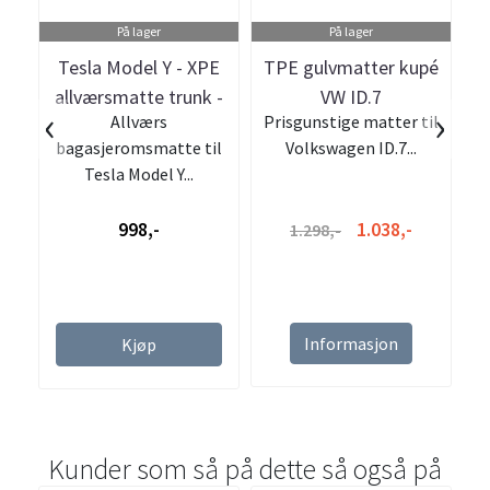
På lager
På lager
Tesla Model Y - XPE
TPE gulvmatter kupé
T
allværsmatte trunk -
VW ID.7
-
‹
›
Allværs
Prisgunstige matter til
7 seter
bagasjeromsmatte til
Volkswagen ID.7...
T
Tesla Model Y...
998,-
1.038,-
1.298,-
Informasjon
Kjøp
Kunder som så på dette så også på