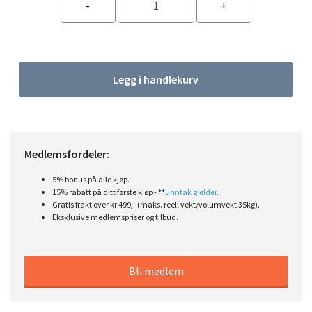
Legg i handlekurv
Medlemsfordeler:
5% bonus på alle kjøp.
15% rabatt på ditt første kjøp - **
unntak gjelder
.
Gratis frakt over kr 499,- (maks. reell vekt/volumvekt 35kg).
Eksklusive medlemspriser og tilbud.
Bli medlem