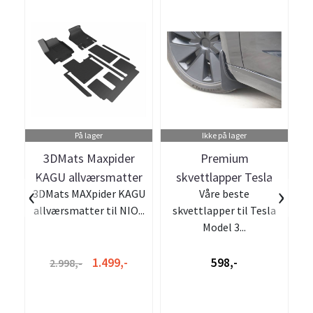
På lager
Ikke på lager
3DMats Maxpider
Premium
KAGU allværsmatter
skvettlapper Tesla
‹
›
3DMats MAXpider KAGU
Våre beste
NIO ES8 7-seter
Model 3 Highland - 4
allværsmatter til NIO...
skvettlapper til Tesla
stk
Model 3...
1.499,-
598,-
2.998,-