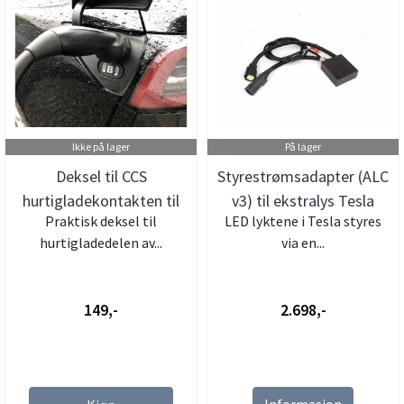
Ikke på lager
På lager
Deksel til CCS
Styrestrømsadapter (ALC
hurtigladekontakten til
v3) til ekstralys Tesla
Praktisk deksel til
LED lyktene i Tesla styres
Tesla Model...
Mo...
hurtigladedelen av...
via en...
149,-
2.698,-
Informasjon