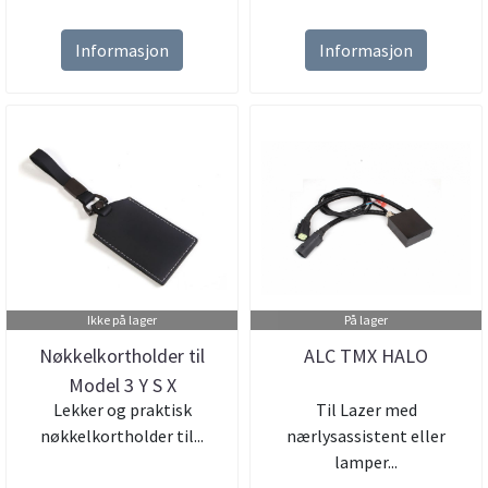
Informasjon
Informasjon
Ikke på lager
På lager
Nøkkelkortholder til
ALC TMX HALO
Model 3 Y S X
Lekker og praktisk
Til Lazer med
nøkkelkortholder til...
nærlysassistent eller
lamper...