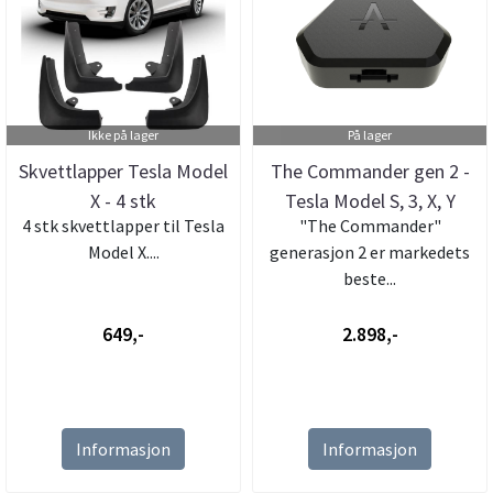
Ikke på lager
På lager
Skvettlapper Tesla Model
The Commander gen 2 -
X - 4 stk
Tesla Model S, 3, X, Y
4 stk skvettlapper til Tesla
"The Commander"
Model X....
generasjon 2 er markedets
beste...
649,-
2.898,-
Informasjon
Informasjon