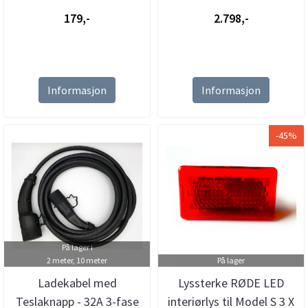
179,-
2.798,-
Informasjon
Informasjon
-45%
På lager i
2 meter, 10 meter
På lager
Ladekabel med
Lyssterke RØDE LED
Teslaknapp - 32A 3-fase
interiørlys til Model S 3 X