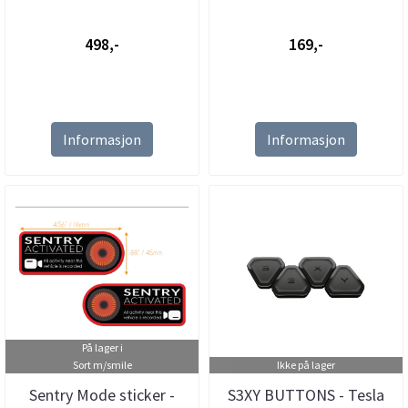
498,-
169,-
Informasjon
Informasjon
På lager i
Sort m/smile
Ikke på lager
Sentry Mode sticker -
S3XY BUTTONS - Tesla