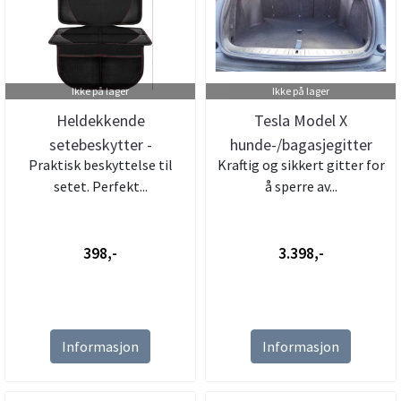
Ikke på lager
Ikke på lager
Heldekkende
Tesla Model X
setebeskytter -
hunde-/bagasjegitter
Praktisk beskyttelse til
Kraftig og sikkert gitter for
barnesete
5-/7-seter
setet. Perfekt...
å sperre av...
398,-
3.398,-
Informasjon
Informasjon