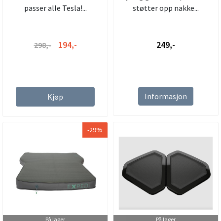
passer alle Tesla!...
støtter opp nakke...
194,-
249,-
298,-
Informasjon
Kjøp
-29%
På lager
På lager