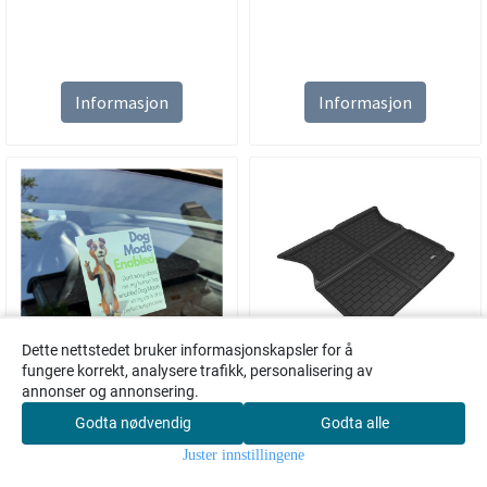
Informasjon
Informasjon
Dette nettstedet bruker informasjonskapsler for å
fungere korrekt, analysere trafikk, personalisering av
Ikke på lager
På lager
annonser og annonsering.
Dog Mode sticker
3D MAXpider KAGU trunk
Godta nødvendig
Godta alle
0
Tesla Model X 5-seter
Juster innstillingene
Bekymret for at
3D MAXpider KAGU
Hjem
Meny
Handlekurv
Søk
Konto
utenforstående ikke...
trunkmatte til Tesla...