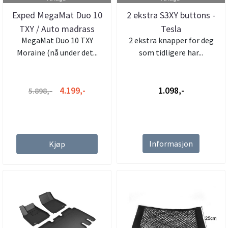
Exped MegaMat Duo 10
2 ekstra S3XY buttons -
TXY / Auto madrass
Tesla
MegaMat Duo 10 TXY
2 ekstra knapper for deg
Moraine (nå under det...
som tidligere har...
4.199,-
1.098,-
5.898,-
Informasjon
Kjøp