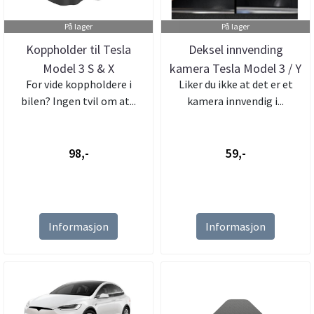
På lager
På lager
Koppholder til Tesla
Deksel innvending
Model 3 S & X
kamera Tesla Model 3 / Y
For vide koppholdere i
Liker du ikke at det er et
/ S / X
bilen? Ingen tvil om at...
kamera innvendig i...
98,-
59,-
Informasjon
Informasjon