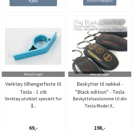
Kjøp
Ikke på lager
Ikke på lager
Verktøy tilhengerfeste til
Beskytter til nøkkel -
Tesla - 1 stk
"Black edition" - Tesla
Verktøy utviklet spesielt for
Beskyttelseslomme til din
Mod...
å...
Tesla Model X...
69,-
198,-