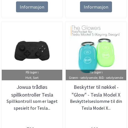
Informasjon
Informasjon
På lager i
På lager i
Hvit, Sort
Grønn - selvlysende, Blå - selvlysende
Jowua trådløs
Beskytter til nøkkel -
spillkontroller Tesla
"Glow" - Tesla Model X
Spillkontroll som er laget
Beskyttelseslomme til din
model S 3 X Y
spesielt for Tesla...
Tesla Model X...