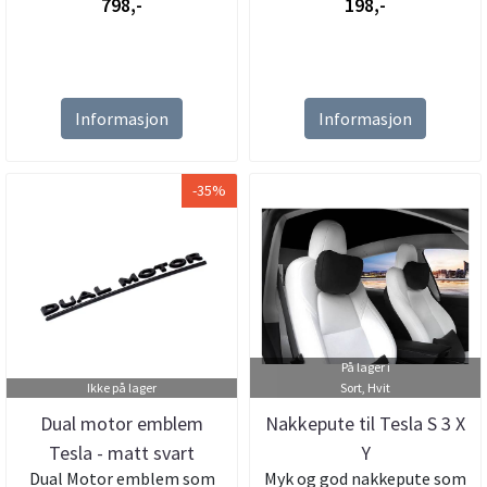
798,-
198,-
Informasjon
Informasjon
-35%
På lager i
Ikke på lager
Sort, Hvit
Dual motor emblem
Nakkepute til Tesla S 3 X
Tesla - matt svart
Y
Dual Motor emblem som
Myk og god nakkepute som