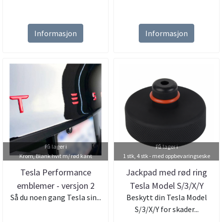
Informasjon
Informasjon
På lager i
På lager i
Krom, Blank hvit m/ rød kant
1 stk, 4 stk - med oppbevaringseske
Tesla Performance
Jackpad med rød ring
emblemer - versjon 2
Tesla Model S/3/X/Y
Så du noen gang Tesla sin...
Beskytt din Tesla Model
S/3/X/Y for skader...