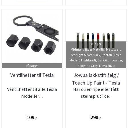
På lager i
Midnight Silver Metallic, Matt svart,
Starlight Silver / Sølv, Photon (Tesla
Model 3 Highland), Dark Gunpowder,
På lager
Incognito Grey, Nova Silver
Ventilhetter til Tesla
Jowua lakkstift felg /
Touch Up Paint - Tesla
Ventilhetter til alle Tesla
Har du en ripe eller fått
modeller. ...
steinsprut i de...
109,-
298,-