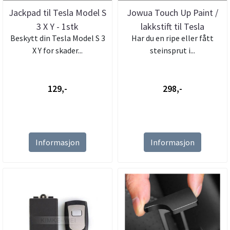
Jackpad til Tesla Model S
Jowua Touch Up Paint /
3 X Y - 1stk
lakkstift til Tesla
Beskytt din Tesla Model S 3
Har du en ripe eller fått
X Y for skader...
steinsprut i...
129,-
298,-
Informasjon
Informasjon