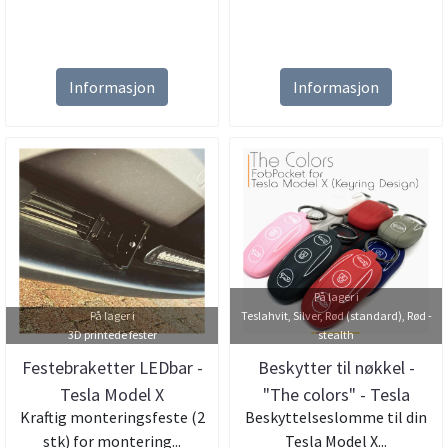
Informasjon
Informasjon
På lager i
På lager i
Teslahvit, Silver, Rød (standard), Rød -
3D printede fester
stealth
Festebraketter LEDbar -
Beskytter til nøkkel -
Tesla Model X
"The colors" - Tesla
Kraftig monteringsfeste (2
Beskyttelseslomme til din
Model ...
stk) for montering...
Tesla Model X...