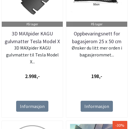
På lager
På lager
3D MAXpider KAGU
Oppbevaringsnett for
gulvmatter Tesla Model X
bagasjerom 25 x 50 cm
3D MAXpider KAGU
Ønsker du litt mer orden i
5-seter
gulvmatter til Tesla Model
bagasjerommet...
X...
2.998,-
198,-
Informasjon
Informasjon
-30%