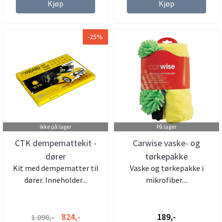
Kjøp
Kjøp
-25%
Ikke på lager
På lager
CTK dempemattekit -
Carwise vaske- og
dører
tørkepakke
Kit med dempematter til
Vaske og tørkepakke i
dører. Inneholder...
mikrofiber....
824,-
189,-
1.098,-