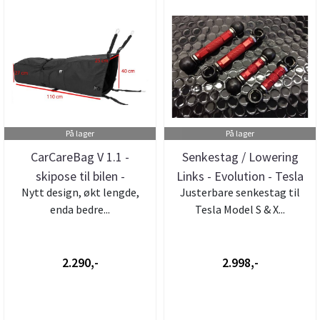
På lager
På lager
CarCareBag V 1.1 -
Senkestag / Lowering
skipose til bilen -
Links - Evolution - Tesla
Nytt design, økt lengde,
Justerbare senkestag til
oppgradert ...
Mod...
enda bedre...
Tesla Model S & X...
2.290,-
2.998,-