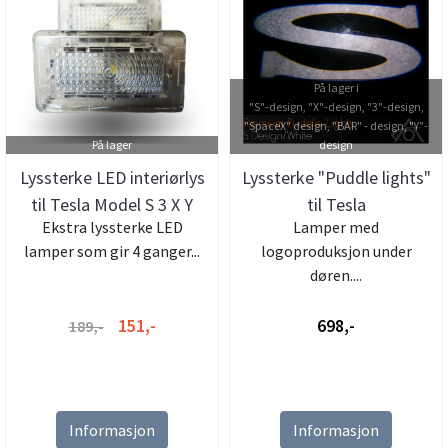
På lager i
"S"-design, "X"-design, "3"-design,
"SpaceX" design, "BAR" - design, "Y"-
På lager
design
Lyssterke LED interiørlys
Lyssterke "Puddle lights"
til Tesla Model S 3 X Y
til Tesla
Ekstra lyssterke LED
Lamper med
lamper som gir 4 ganger...
logoproduksjon under
døren....
151,-
698,-
189,-
Informasjon
Informasjon