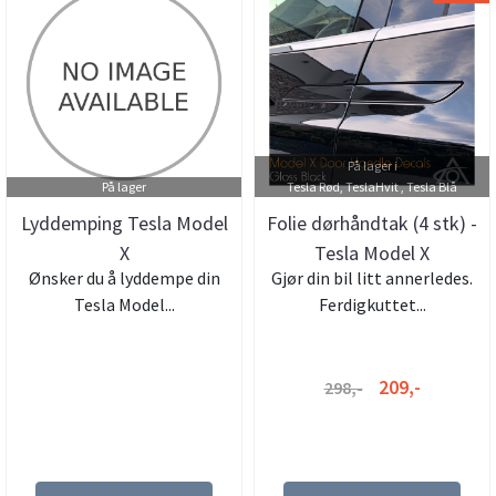
På lager i
På lager
Tesla Rød, TeslaHvit , Tesla Blå
Lyddemping Tesla Model
Folie dørhåndtak (4 stk) -
X
Tesla Model X
Ønsker du å lyddempe din
Gjør din bil litt annerledes.
Tesla Model...
Ferdigkuttet...
209,-
298,-