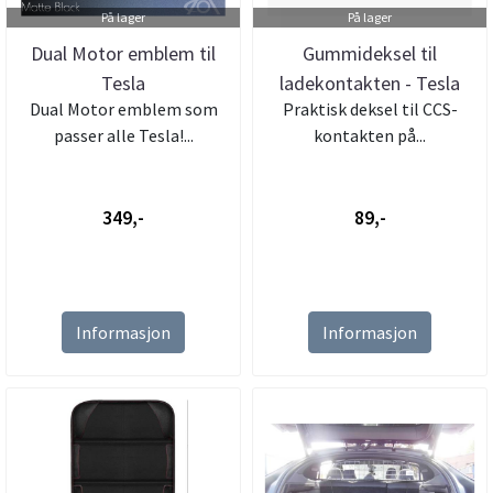
På lager
På lager
Dual Motor emblem til
Gummideksel til
Tesla
ladekontakten - Tesla
Dual Motor emblem som
Praktisk deksel til CCS-
Model S,3,X,...
passer alle Tesla!...
kontakten på...
349,-
89,-
Informasjon
Informasjon