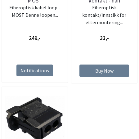
MOST
kontakt - han
Fiberoptisk kabel loop -
Fiberoptisk
MOST Denne loopen...
kontakt/innstikk for
ettermontering...
249,-
33,-
Notifications
Buy Now