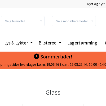
Nytt og nytt
Velg bilmodell
Velg modell/årsmodell
Lys & Lykter
Bilstereo
Lagertømming
Sommertider!
pningstider hverdager f.o.m. 19.06.26 t.o.m. 16.08.26, kl. 10:00 - 14:
Glass