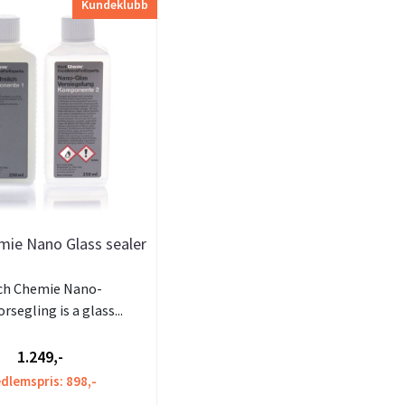
Kundeklubb
mie Nano Glass sealer
ch Chemie Nano-
rsegling is a glass...
1.249,-
dlemspris: 898,-