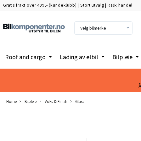
Gratis frakt over 499,- (kundeklubb)
|
Stort utvalg
|
Rask handel
Velg bilmerke
Roof and cargo
Lading av elbil
Bilpleie
Å
Home
Bilpleie
Voks & Finish
Glass