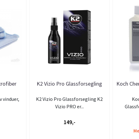
crofiber
K2 Vizio Pro Glassforsegling
Koch Che
l
v vinduer,
K2 Vizio Pro Glassforsegling K2
Ko
Vizio PRO er...
Glassfo
149,-
Me