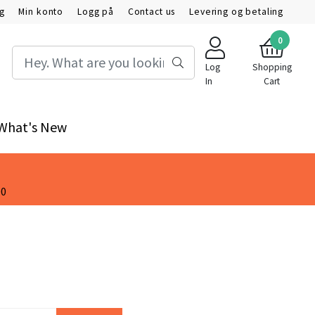
ig
Min konto
Logg på
Contact us
Levering og betaling
0
Log
Shopping
In
Cart
What's New
00