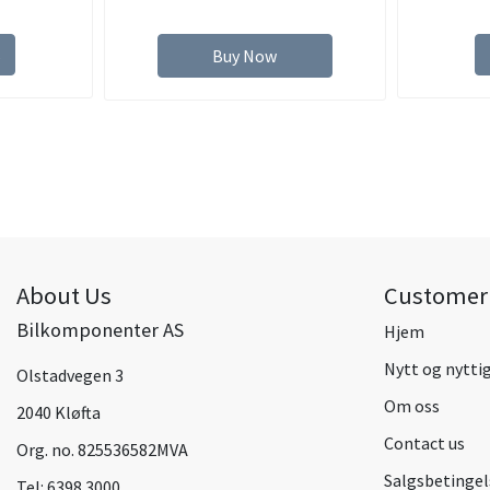
s
Buy Now
About Us
Customer 
Bilkomponenter AS
Hjem
Nytt og nytti
Olstadvegen 3
Om oss
2040 Kløfta
Contact us
Org. no. 825536582MVA
Salgsbetingel
Tel:
6398 3000