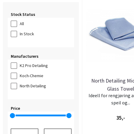
Stock Status
All
In Stock
Manufacturers
K2 Pro Detailing
Koch-Chemie
North Detailing Mi
North Detailing
Glass Towe
Ideell for rengjøring a
speil og...
Price
35,-