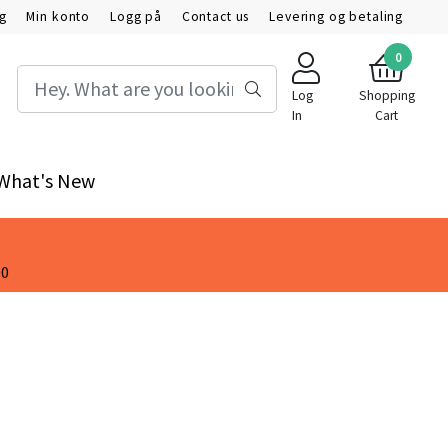
ig
Min konto
Logg på
Contact us
Levering og betaling
0
Log
Shopping
In
Cart
What's New
00