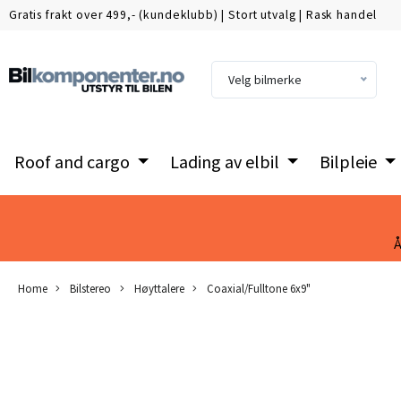
Gratis frakt over 499,- (kundeklubb)
|
Stort utvalg
|
Rask handel
Velg bilmerke
Roof and cargo
Lading av elbil
Bilpleie
Å
Home
Bilstereo
Høyttalere
Coaxial/Fulltone 6x9"