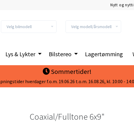
Nytt og nytt
Velg bilmodell
Velg modell/årsmodell
Lys & Lykter
Bilstereo
Lagertømming
Sommertider!
pningstider hverdager f.o.m. 19.06.26 t.o.m. 16.08.26, kl. 10:00 - 14:
Coaxial/Fulltone 6x9"