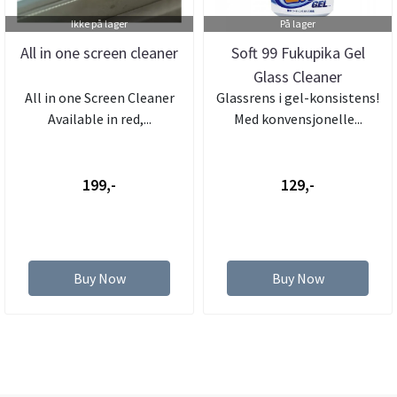
Ikke på lager
På lager
All in one screen cleaner
Soft 99 Fukupika Gel
Glass Cleaner
All in one Screen Cleaner
Glassrens i gel-konsistens!
Available in red,...
Med konvensjonelle...
199,-
129,-
Buy Now
Buy Now