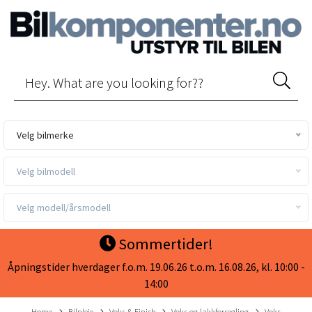
Velg bilmerke
Velg bilmodell
Velg modell/årsmodell
Sommertider!
Åpningstider hverdager f.o.m. 19.06.26 t.o.m. 16.08.26, kl. 10:00 -
14:00
Home
Bilpleie
Voks & Finish
Voks og lakkforsegling
Voks