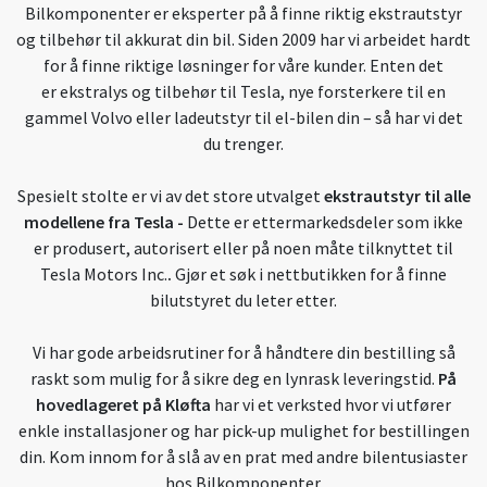
Bilkomponenter er eksperter på å finne riktig ekstrautstyr
og tilbehør til akkurat din bil. Siden 2009 har vi arbeidet hardt
for å finne riktige løsninger for våre kunder. Enten det
er ekstralys og tilbehør til Tesla, nye forsterkere til en
gammel Volvo eller ladeutstyr til el-bilen din – så har vi det
du trenger.
Spesielt stolte er vi av det store utvalget
ekstrautstyr til alle
modellene fra Tesla
-
Dette er ettermarkedsdeler som ikke
er produsert, autorisert eller på noen måte tilknyttet til
Tesla Motors Inc.
.
Gjør et søk i nettbutikken for å finne
bilutstyret du leter etter.
Vi har gode arbeidsrutiner for å håndtere din bestilling så
raskt som mulig for å sikre deg en lynrask leveringstid.
På
hovedlageret på Kløfta
har vi et verksted hvor vi utfører
enkle installasjoner og har pick-up mulighet for bestillingen
din. Kom innom for å slå av en prat med andre bilentusiaster
hos Bilkomponenter.