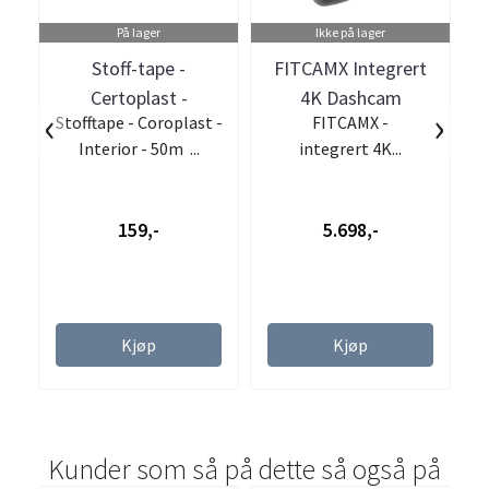
På lager
Ikke på lager
Stoff-tape -
FITCAMX Integrert
Certoplast -
4K Dashcam
k
‹
›
Stofftape - Coroplast -
FITCAMX -
Interiørtape - 50m
(foran+bak) Audi
Interior - 50m ...
integrert 4K...
e
(2016 -->)
159,-
5.698,-
Kjøp
Kjøp
Kunder som så på dette så også på