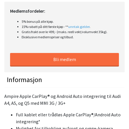
Medlemsfordeler:
5% bonus på alle kjøp.
15% rabatt på ditt første kjøp - **
unntak gjelder
.
Gratis frakt over kr 499,- (maks. reell vekt/volumvekt 35kg).
Eksklusive medlemspriser og tilbud.
Bli medlem
Informasjon
Ampire Apple CarPlay® og Android Auto integrering til Audi
A4, A5, og Q5 med MMI 3G / 3G+
Full kablet eller trådløs Apple CarPlay®/Android Auto
integrering*
Mulighet for tilkobling av front og rygge-kamera.