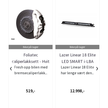
Ikke på lager
Ikke på lager
Foliatec
Lazer Linear 18 Elite
caliperlakksett - Hvit
LED SMART i-LBA
‹
›
Fresh opp bilen med
Lazer Linear 18 Elite
S
ekstralys
bremsecaliperlakk...
har lenge vært den...
519,-
12.998,-