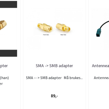
pter
SMA -> SMB adapter
Antennea
 (han)
SMA -- > SMB adapter Må brukes...
Antennea
er
89,-