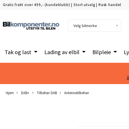
Gratis frakt over 499,- (kundeklubb)
|
Stort utvalg
|
Rask handel
Velg bilmerke
Tak og last
Lading av elbil
Bilpleie
Ly
Å
Hjem
DAB+
Tilbehør DAB
Antennetilbehør