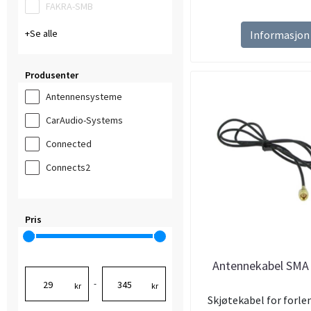
FAKRA-SMB
Se alle
Informasjon
Produsenter
Antennensysteme
CarAudio-Systems
Connected
Connects2
Pris
Antennekabel SMA
-
kr
kr
Skjøtekabel for forlen