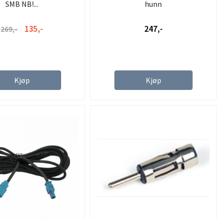
SMB NB!...
hunn
135,-
247,-
269,-
Kjøp
Kjøp