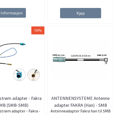
Informasjon
Kjøp
-50%
trøm adapter - Fakra
ANTENNENSYSTEME Antenne
SMB (SMB-SMB)
adapter FAKRA (Han) - SMB
røm adapter - Fakra -
Antenneadapter Fakra han til SMB
(Hun)