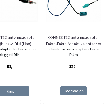
S2 antenneadapter
CONNECTS2 antenneadapter
 (hun) -> DIN (Han)
Fakra-Fakra for aktive antenner
dapter fra Fakra hunn
Phantomstrøm adapter - Fakra
plugg til DIN...
- Fakra...
98,-
129,-
Informasjon
Kjøp