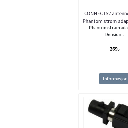
CONNECTS2 antenn
Phantom strøm adap
Phantomstrøm adap
Dension ...
269,-
Informasjon