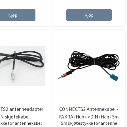
Kjøp
Kjøp
S2 antenneadapter
CONNECTS2 Antennekabel -
IN skjøtekabel
FAKRA (Hun)->DIN (Han) 5m
ykke for antennekabel
5m skjøtestykke for antenne