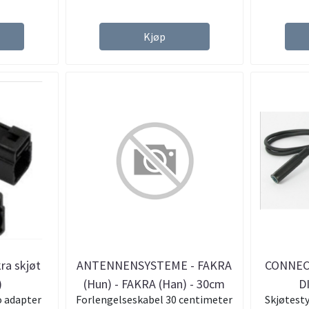
Kjøp
ra skjøt
ANTENNENSYSTEME - FAKRA
CONNECT
)
(Hun) - FAKRA (Han) - 30cm
D
o adapter
Forlengelseskabel 30 centimeter
Skjøtest