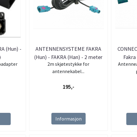
A (Hun) -
ANTENNENSYSTEME FAKRA
CONNECT
)
(Hun) - FAKRA (Han) - 2 meter
Fakra
oadapter
2m skjøtestykke for
Antennea
antennekabel...
195,-
Informasjon