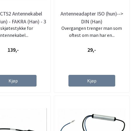
TS2 Antennekabel
Antenneadapter ISO (hun)-->
un) - FAKRA (Han) - 3
DIN (Han)
skjøtestykke for
Overgangen trenger man som
meter
ntennekabel...
oftest om man har en...
139,-
29,-
Kjøp
Kjøp