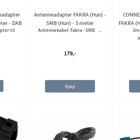
eadapter
Antenneadapter FAKRA (Hun) -
CONNEC
ter - DAB
SMB (Hun) - 5 meter
FAKRA (H
ter til
Antennekabel: Fakra - SMB ...
3m 
a
179,-
Kjøp