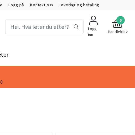
to
Logg på
Kontakt oss
Levering og betaling
0
Logg
Handlekurv
inn
ter
00