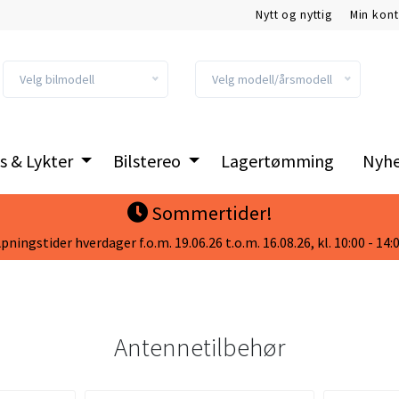
Nytt og nyttig
Min kon
Kundeklubb
Velg bilmodell
Velg modell/årsmodell
s & Lykter
Bilstereo
Lagertømming
Nyhe
Sommertider!
pningstider hverdager f.o.m. 19.06.26 t.o.m. 16.08.26, kl. 10:00 - 14:
Antennetilbehør